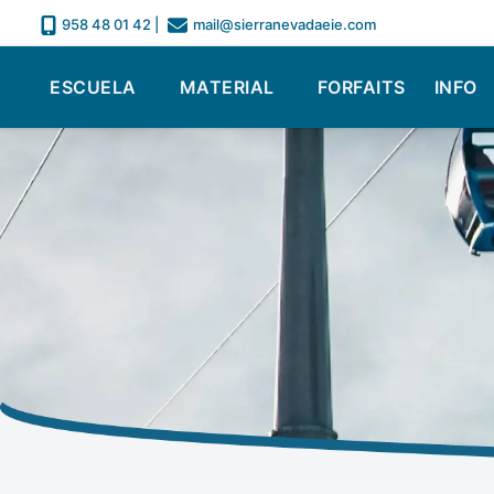
958 48 01 42
|
mail@sierranevadaeie.com
ESCUELA
MATERIAL
FORFAITS
INFO