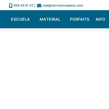
958 48 01 42
|
mail@sierranevadaeie.com
ESCUELA
MATERIAL
FORFAITS
INFO