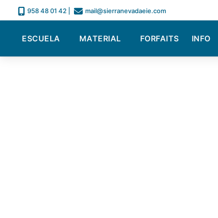
958 48 01 42
|
mail@sierranevadaeie.com
ESCUELA
MATERIAL
FORFAITS
INFO