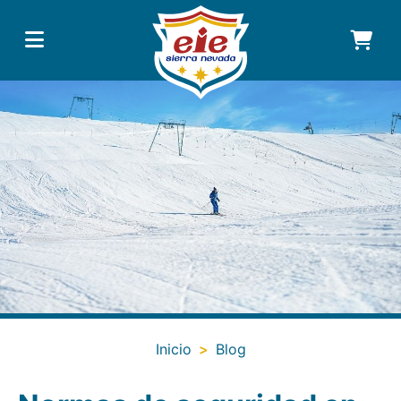
+
ESCUELA
+
MATERIAL
FORFAITS
+
INFO
Inicio
>
Blog